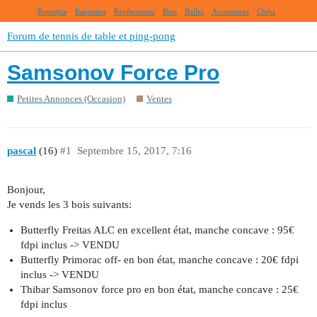
Boutique
Raquettes
Revêtements
Bois
Balles
Accessoires
Clubs
Forum de tennis de table et ping-pong
Samsonov Force Pro
Petites Annonces (Occasion)
Ventes
pascal
(16)
#1
Septembre 15, 2017, 7:16
Bonjour,
Je vends les 3 bois suivants:
Butterfly Freitas ALC en excellent état, manche concave : 95€
fdpi inclus -> VENDU
Butterfly Primorac off- en bon état, manche concave : 20€ fdpi
inclus -> VENDU
Thibar Samsonov force pro en bon état, manche concave : 25€
fdpi inclus