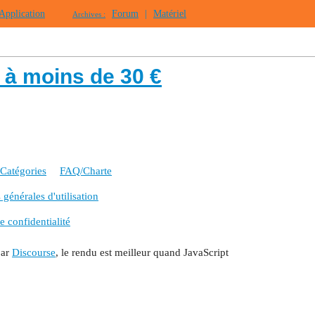
Application
Forum
|
Matériel
Archives :
 à moins de 30 €
Catégories
FAQ/Charte
générales d'utilisation
e confidentialité
par
Discourse
, le rendu est meilleur quand JavaScript