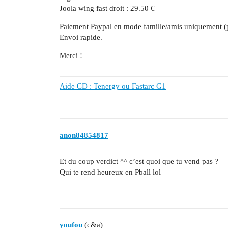
Joola wing fast droit : 29.50 €
Paiement Paypal en mode famille/amis uniquement (po
Envoi rapide.
Merci !
Aide CD : Tenergy ou Fastarc G1
anon84854817
Et du coup verdict ^^ c’est quoi que tu vend pas ?
Qui te rend heureux en Pball lol
youfou
(c&a)