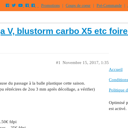
Promotions
|
Coups de coeur
|
Pré-Commande
|
 V, blustorm carbo X5 etc foire
#1
Novembre 15, 2017, 1:35
Accueil
Conditions 
ause du passage à la balle plastique cette saison.
pu rétrécires de 2ou 3 mm après décollage, a vérifier)
Politique d
Optimisé 
est activé.
6.50€ fdpi
sus, - 25€ fdpi