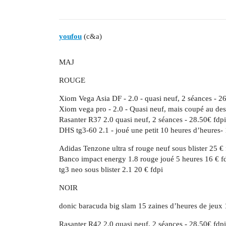
youfou
(c&a)
MAJ
ROUGE
Xiom Vega Asia DF - 2.0 - quasi neuf, 2 séances - 2
Xiom vega pro - 2.0 - Quasi neuf, mais coupé au des
Rasanter R37 2.0 quasi neuf, 2 séances - 28.50€ fdpi
DHS tg3-60 2.1 - joué une petit 10 heures d’heures-
Adidas Tenzone ultra sf rouge neuf sous blister 25 € 
Banco impact energy 1.8 rouge joué 5 heures 16 € f
tg3 neo sous blister 2.1 20 € fdpi
NOIR
donic baracuda big slam 15 zaines d’heures de jeux 
Rasanter R42 2.0 quasi neuf, 2 séances - 28.50€ fdpi