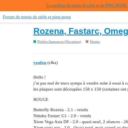
Le meilleur du tennis de table et du PING-PONG
Forum de tennis de table et ping-pong
Rozena, Fastarc, Omega
Petites Annonces (Occasion)
Ventes
youfou
(c&a)
Hello !
j’ai pas mal de trucs sympa à vendre suite à essai à c
les plaques sont découpées 158 x 150 (certaines ont 
ROUGE
Butterfly Rozena - 2.1 - vendu
Nittaku Fastarc G1 - 2.0 - vendu
Xiom Vega Asia DF - 2.0 - quasi neuf, 2 séances - 2
Xiom vega pro - 2.0 - Quasi neuf, mais coupé au des