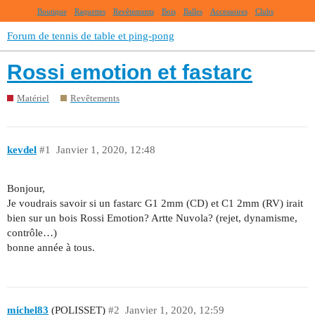
Boutique
Raquettes
Revêtements
Bois
Balles
Accessoires
Clubs
Forum de tennis de table et ping-pong
Rossi emotion et fastarc
Matériel
Revêtements
kevdel
#1
Janvier 1, 2020, 12:48
Bonjour,
Je voudrais savoir si un fastarc G1 2mm (CD) et C1 2mm (RV) irait
bien sur un bois Rossi Emotion? Artte Nuvola? (rejet, dynamisme,
contrôle…)
bonne année à tous.
michel83
(POLISSET)
#2
Janvier 1, 2020, 12:59