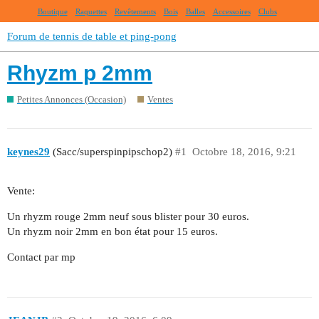
Boutique
Raquettes
Revêtements
Bois
Balles
Accessoires
Clubs
Forum de tennis de table et ping-pong
Rhyzm p 2mm
Petites Annonces (Occasion)
Ventes
keynes29
(Sacc/superspinpipschop2)
#1
Octobre 18, 2016, 9:21
Vente:
Un rhyzm rouge 2mm neuf sous blister pour 30 euros.
Un rhyzm noir 2mm en bon état pour 15 euros.
Contact par mp