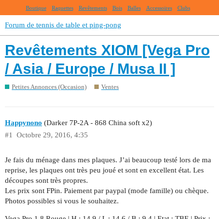
Boutique
Raquettes
Revêtements
Bois
Balles
Accessoires
Clubs
Forum de tennis de table et ping-pong
Revêtements XIOM [Vega Pro
/ Asia / Europe / Musa II ]
Petites Annonces (Occasion)
Ventes
Happynono
(Darker 7P-2A - 868 China soft x2)
#1
Octobre 29, 2016, 4:35
Je fais du ménage dans mes plaques. J’ai beaucoup testé lors de ma
reprise, les plaques ont très peu joué et sont en excellent état. Les
découpes sont très propres.
Les prix sont FPin. Paiement par paypal (mode famille) ou chèque.
Photos possibles si vous le souhaitez.
Vega Pro 1.8 Rouge | H : 14.9 / L : 14.6 / B : 9.4 | Etat : TBE | Prix :