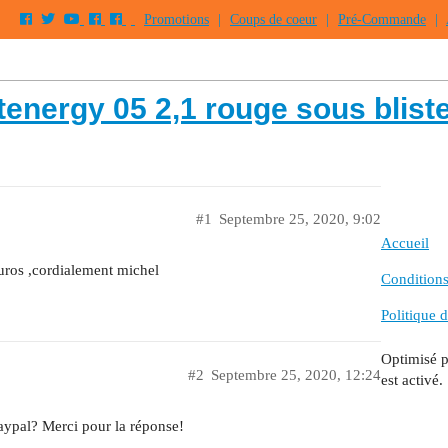
Promotions
|
Coups de coeur
|
Pré-Commande
|
rgy 05 2,1 rouge sous bliste
#1
Septembre 25, 2020, 9:02
Accueil
uros ,cordialement michel
Conditions 
Politique d
Optimisé 
#2
Septembre 25, 2020, 12:24
est activé.
aypal? Merci pour la réponse!