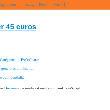
Application
Forum
|
Matériel
Archives :
r 45 euros
Catégories
FAQ/Charte
générales d'utilisation
e confidentialité
par
Discourse
, le rendu est meilleur quand JavaScript