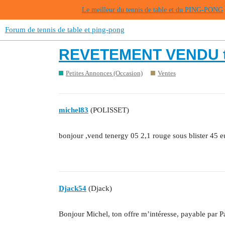
Le meilleur du tennis de table et du PING-PONG
Forum de tennis de table et ping-pong
REVETEMENT VENDU tene
Petites Annonces (Occasion)
Ventes
michel83
(POLISSET)
bonjour ,vend tenergy 05 2,1 rouge sous blister 45 e
Djack54
(Djack)
Bonjour Michel, ton offre m’intéresse, payable par P