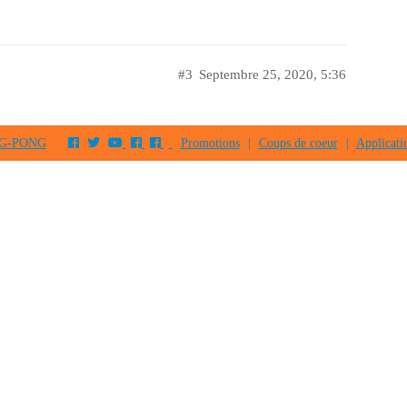
#3
Septembre 25, 2020, 5:36
PING-PONG
Promotions
|
Coups de coeur
|
Applicati