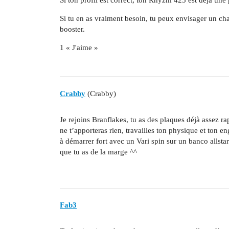
Si ton profil est correct, ton Rhyzm 425 est déjà une
Si tu en as vraiment besoin, tu peux envisager un cha
booster.
1 « J'aime »
Crabby
(Crabby)
Je rejoins Branflakes, tu as des plaques déjà assez 
ne t’apporteras rien, travailles ton physique et ton en
à démarrer fort avec un Vari spin sur un banco allsta
que tu as de la marge ^^
Fab3