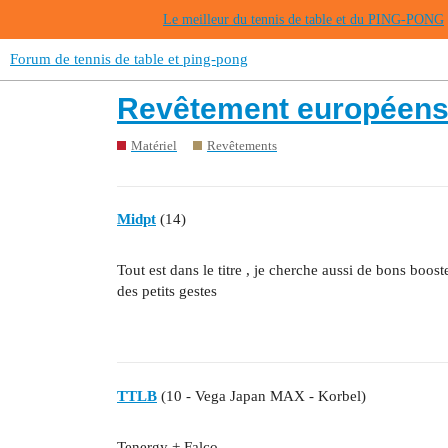
Le meilleur du tennis de table et du PING-PONG
Forum de tennis de table et ping-pong
Revêtement européens 
Matériel
Revêtements
Midpt
(14)
Tout est dans le titre , je cherche aussi de bons boos
des petits gestes
TTLB
(10 - Vega Japan MAX - Korbel)
Tenergy + Falco