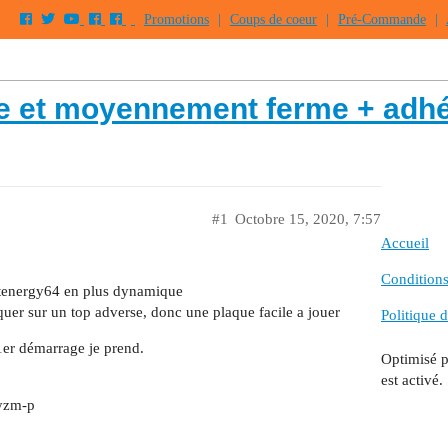
Promotions
|
Coups de coeur
|
Pré-Commande
|
 et moyennement ferme + adh
#1
Octobre 15, 2020, 7:57
Accueil
Conditions 
 tenergy64 en plus dynamique
uer sur un top adverse, donc une plaque facile a jouer
Politique d
 1er démarrage je prend.
Optimisé 
est activé.
hyzm-p