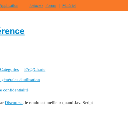
Application
Forum
|
Matériel
Archives :
érence
Catégories
FAQ/Charte
générales d'utilisation
e confidentialité
par
Discourse
, le rendu est meilleur quand JavaScript