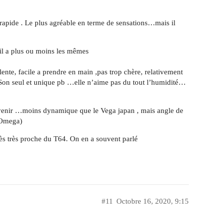
 rapide . Le plus agréable en terme de sensations…mais il
 il a plus ou moins les mêmes
lente, facile a prendre en main ,pas trop chère, relativement
 Son seul et unique pb …elle n’aime pas du tout l’humidité…
onvenir …moins dynamique que le Vega japan , mais angle de
t Omega)
rès très proche du T64. On en a souvent parlé
#11
Octobre 16, 2020, 9:15