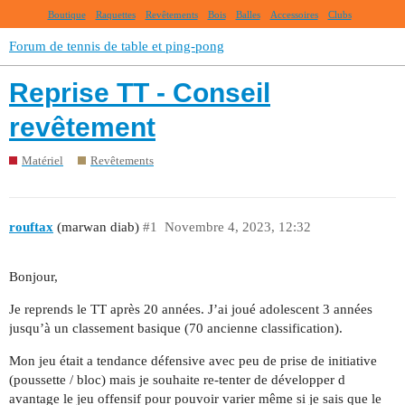
Boutique
Raquettes
Revêtements
Bois
Balles
Accessoires
Clubs
Forum de tennis de table et ping-pong
Reprise TT - Conseil
revêtement
Matériel
Revêtements
rouftax
(marwan diab)
#1
Novembre 4, 2023, 12:32
Bonjour,
Je reprends le TT après 20 années. J’ai joué adolescent 3 années
jusqu’à un classement basique (70 ancienne classification).
Mon jeu était a tendance défensive avec peu de prise de initiative
(poussette / bloc) mais je souhaite re-tenter de développer d
avantage le jeu offensif pour pouvoir varier même si je sais que le