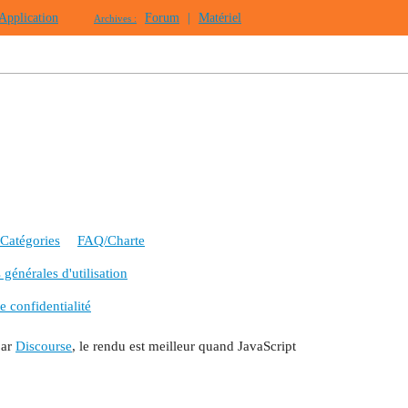
Application
Forum
|
Matériel
Archives :
Catégories
FAQ/Charte
générales d'utilisation
e confidentialité
par
Discourse
, le rendu est meilleur quand JavaScript