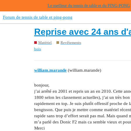
Le meilleur du tennis de table et du PING-PONG
Forum de tennis de table et ping-pong
Reprise avec 24 ans d'
Matériel
Revêtements
bois
william.marande
(william.marande)
bonjour,
j’ai arrêté en 2001 et repris un an en 2010. Cette an
1800 selon les classement actuelles), j’ai un très bo
rapidement en top. Je suis plutôt offensif proche de l
bengtsson. Que puis je mettre comme matériel récen
rapide sans trop d’effort serait pas mal. Mais quan
m’a parlé des Donic F2 mais ca semble vieux et pour
Merci