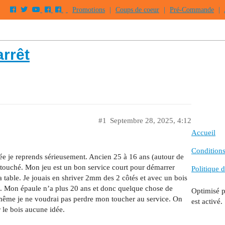
Promotions
|
Coups de coeur
|
Pré-Commande
|
arrêt
#1
Septembre 28, 2025, 4:12
Accueil
Conditions 
née je reprends sérieusement. Ancien 25 à 16 ans (autour de
n touché. Mon jeu est un bon service court pour démarrer
Politique d
a table. Je jouais en shriver 2mm des 2 côtés et avec un bois
t. Mon épaule n’a plus 20 ans et donc quelque chose de
Optimisé 
d même je ne voudrai pas perdre mon toucher au service. On
est activé.
 le bois aucune idée.