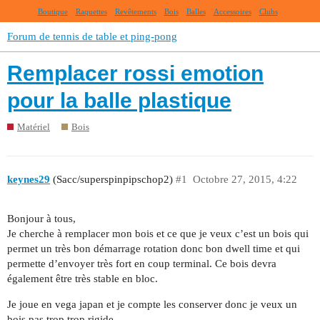
Boutique
Raquettes
Revêtements
Bois
Balles
Accessoires
Clubs
Forum de tennis de table et ping-pong
Remplacer rossi emotion
pour la balle plastique
Matériel
Bois
keynes29
(Sacc/superspinpipschop2)
#1
Octobre 27, 2015, 4:22
Bonjour à tous,
Je cherche à remplacer mon bois et ce que je veux c’est un bois qui
permet un très bon démarrage rotation donc bon dwell time et qui
permette d’envoyer très fort en coup terminal. Ce bois devra
également être très stable en bloc.
Je joue en vega japan et je compte les conserver donc je veux un
bois pas trop trop rigide…