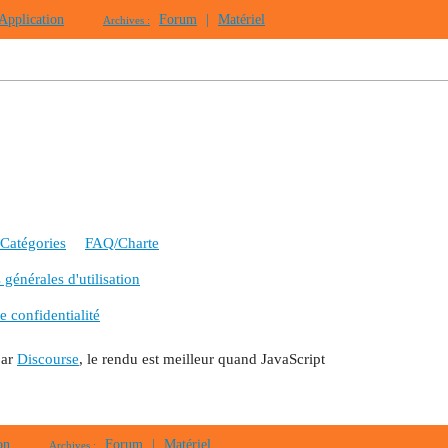
Application
Forum
|
Matériel
Archives :
Catégories
FAQ/Charte
générales d'utilisation
e confidentialité
par
Discourse
, le rendu est meilleur quand JavaScript
on
Forum
|
Matériel
Archives :