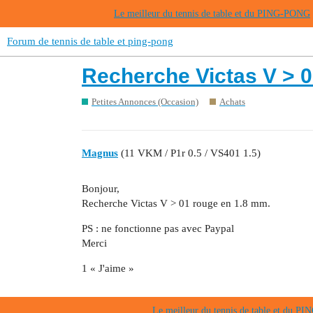
Le meilleur du tennis de table et du PING-PONG
Forum de tennis de table et ping-pong
Recherche Victas V > 0
Petites Annonces (Occasion)
Achats
Magnus
(11 VKM / P1r 0.5 / VS401 1.5)
Bonjour,
Recherche Victas V > 01 rouge en 1.8 mm.
PS : ne fonctionne pas avec Paypal
Merci
1 « J'aime »
Le meilleur du tennis de table et du 