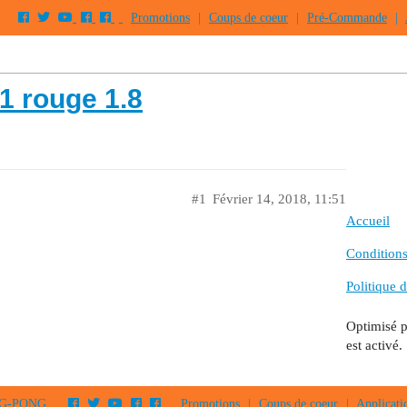
Promotions
|
Coups de coeur
|
Pré-Commande
|
1 rouge 1.8
#1
Février 14, 2018, 11:51
Accueil
Conditions 
Politique d
Optimisé 
est activé.
PING-PONG
Promotions
|
Coups de coeur
|
Applicati