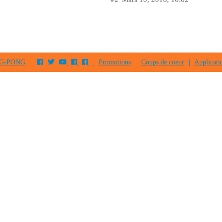
PING-PONG
Promotions
|
Coups de coeur
|
Applicati