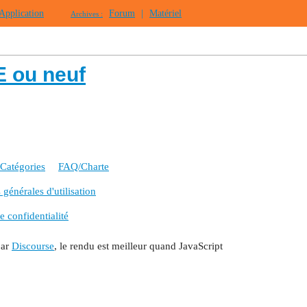
Application
Forum
|
Matériel
Archives :
E ou neuf
Catégories
FAQ/Charte
générales d'utilisation
e confidentialité
par
Discourse
, le rendu est meilleur quand JavaScript