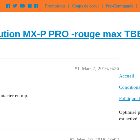
Promotions
|
Coups de coeur
|
Pré-Commande
|
ution MX-P PRO -rouge max TB
#1
Mars 7, 2016, 6:36
Accueil
Conditions 
ontacter en mp.
Politique d
Optimisé 
est activé.
#2
Mars 10, 2016, 10:02