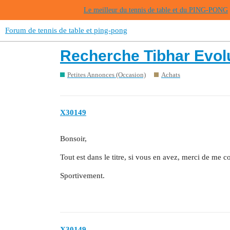
Le meilleur du tennis de table et du PING-PONG
Forum de tennis de table et ping-pong
Recherche Tibhar Evol
Petites Annonces (Occasion)
Achats
X30149
Bonsoir,
Tout est dans le titre, si vous en avez, merci de me c
Sportivement.
X30149