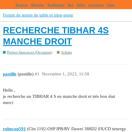
Boutique
Raquettes
Revêtements
Bois
Balles
Accessoires
Clubs
Forum de tennis de table et ping-pong
RECHERCHE TIBHAR 4S
MANCHE DROIT
Petites Annonces (Occasion)
Achats
pastille
(pastille)
#1
Novembre 1, 2023, 11:58
Hello ,
je recherche un TIBHAR 4 S en manche droit et très bon état
merci
robocop591
(Clst 1192-OSP IPB/RV Dawei 388D2 0X/CD tenergy