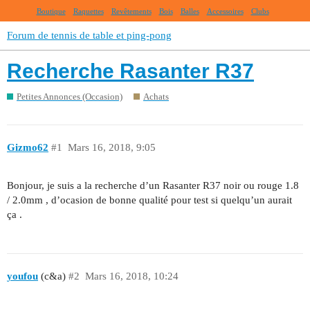
Boutique
Raquettes
Revêtements
Bois
Balles
Accessoires
Clubs
Forum de tennis de table et ping-pong
Recherche Rasanter R37
Petites Annonces (Occasion)
Achats
Gizmo62
#1
Mars 16, 2018, 9:05
Bonjour, je suis a la recherche d’un Rasanter R37 noir ou rouge 1.8
/ 2.0mm , d’ocasion de bonne qualité pour test si quelqu’un aurait
ça .
youfou
(c&a)
#2
Mars 16, 2018, 10:24