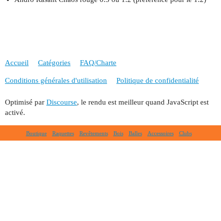
Accueil
Catégories
FAQ/Charte
Conditions générales d'utilisation
Politique de confidentialité
Optimisé par
Discourse
, le rendu est meilleur quand JavaScript est
activé.
Boutique
Raquettes
Revêtements
Bois
Balles
Accessoires
Clubs