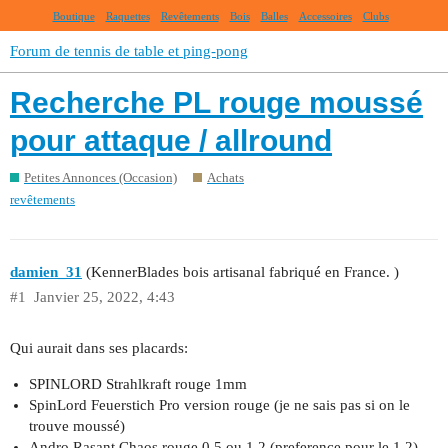
Boutique
Raquettes
Revêtements
Bois
Balles
Accessoires
Clubs
Forum de tennis de table et ping-pong
Recherche PL rouge moussé
pour attaque / allround
Petites Annonces (Occasion)
Achats
revêtements
damien_31
(KennerBlades bois artisanal fabriqué en France. )
#1
Janvier 25, 2022, 4:43
Qui aurait dans ses placards:
SPINLORD Strahlkraft rouge 1mm
SpinLord Feuerstich Pro version rouge (je ne sais pas si on le
trouve moussé)
Andro Rasant Chaos rouge 0.5 ou 1.2 (preference pour le 1.2)