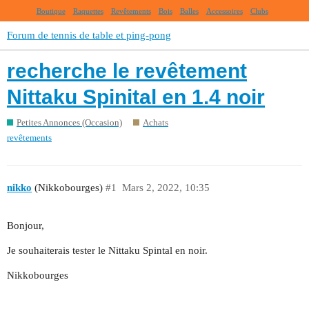
Boutique
Raquettes
Revêtements
Bois
Balles
Accessoires
Clubs
Forum de tennis de table et ping-pong
recherche le revêtement
Nittaku Spinital en 1.4 noir
Petites Annonces (Occasion)
Achats
revêtements
nikko
(Nikkobourges)
#1
Mars 2, 2022, 10:35
Bonjour,
Je souhaiterais tester le Nittaku Spintal en noir.
Nikkobourges