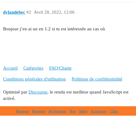
dylandebec
#2
Avril 28, 2022, 12:06
Bonjour j’en ai un en 1.2 si tu est intéressée au cas où
Accueil
Catégories
FAQ/Charte
Conditions générales d'utilisation
Politique de confidentialité
Optimisé par
Discourse
, le rendu est meilleur quand JavaScript est
activé.
Boutique
Raquettes
Revêtements
Bois
Balles
Accessoires
Clubs