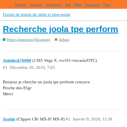
Boutique
Raquettes
Revêtements
Bois
Balles
Accessoires
Clubs
Forum de tennis de table et ping-pong
Recherche joola tpe perform
Petites Annonces (Occasion)
Achats
Jujudock76600
(1385 Vega X -vo101-viscaria/OTC)
#1
Décembre 20, 2019, 7:05
Bonjour je cherche un joola tpe perform concave
Proche des 85gr
Merci
Scottie
(Clipper CR/ MX-P/ MX-P)
#2
Janvier 9, 2020, 11:38