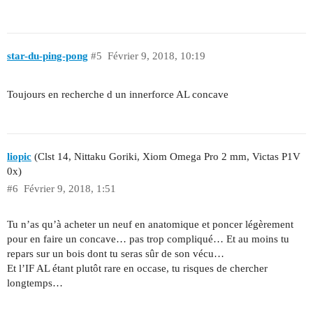
star-du-ping-pong
#5
Février 9, 2018, 10:19
Toujours en recherche d un innerforce AL concave
liopic
(Clst 14, Nittaku Goriki, Xiom Omega Pro 2 mm, Victas P1V
0x)
#6
Février 9, 2018, 1:51
Tu n’as qu’à acheter un neuf en anatomique et poncer légèrement
pour en faire un concave… pas trop compliqué… Et au moins tu
repars sur un bois dont tu seras sûr de son vécu…
Et l’IF AL étant plutôt rare en occase, tu risques de chercher
longtemps…