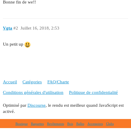
Bonne fin de we!!
Vgta
#2
Juillet 16, 2018, 2:53
Un petit up
Accueil
Catégories
FAQ/Charte
Conditions générales d'utilisation
Politique de confidentialité
Optimisé par
Discourse
, le rendu est meilleur quand JavaScript est
activé.
Boutique
Raquettes
Revêtements
Bois
Balles
Accessoires
Clubs