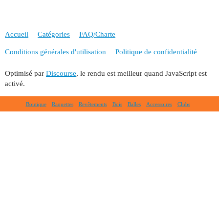
Accueil
Catégories
FAQ/Charte
Conditions générales d'utilisation
Politique de confidentialité
Optimisé par
Discourse
, le rendu est meilleur quand JavaScript est
activé.
Boutique
Raquettes
Revêtements
Bois
Balles
Accessoires
Clubs