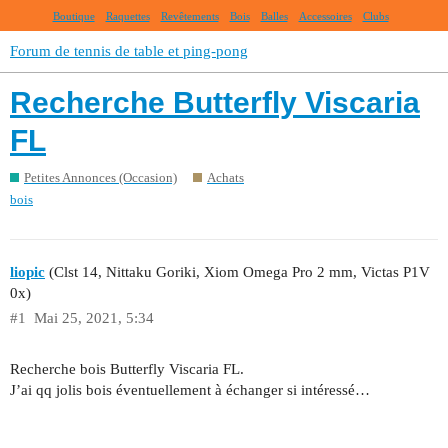
Boutique
Raquettes
Revêtements
Bois
Balles
Accessoires
Clubs
Forum de tennis de table et ping-pong
Recherche Butterfly Viscaria
FL
Petites Annonces (Occasion)
Achats
bois
liopic
(Clst 14, Nittaku Goriki, Xiom Omega Pro 2 mm, Victas P1V
0x)
#1
Mai 25, 2021, 5:34
Recherche bois Butterfly Viscaria FL.
J’ai qq jolis bois éventuellement à échanger si intéressé…