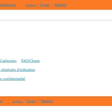
Application
Forum
|
Matériel
Archives :
Catégories
FAQ/Charte
générales d'utilisation
e confidentialité
on
Forum
|
Matériel
Archives :