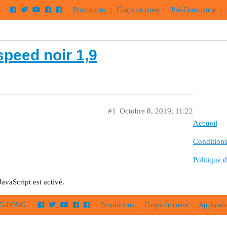
Promotions
|
Coups de coeur
|
Pré-Commande
|
peed noir 1,9
#1
Octobre 8, 2019, 11:22
Accueil
Conditions 
Politique d
JavaScript est activé.
PING-PONG
Promotions
|
Coups de coeur
|
Applicati