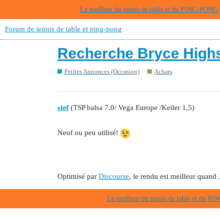
Le meilleur du tennis de table et du PING-PONG
Forum de tennis de table et ping-pong
Recherche Bryce Highs
Petites Annonces (Occasion)
Achats
stef
(TSP balsa 7.0/ Vega Europe /Keiler 1,5)
Neuf ou peu utilisé!
Optimisé par
Discourse
, le rendu est meilleur quand 
Le meilleur du tennis de table et du 