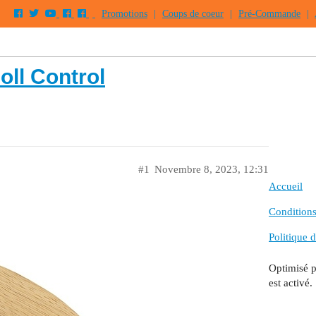
Promotions
|
Coups de coeur
|
Pré-Commande
|
ll Control
#1
Novembre 8, 2023, 12:31
Accueil
Conditions 
Politique d
Optimisé 
est activé.