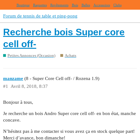
Boutique
Raquettes
Revêtements
Bois
Balles
Accessoires
Clubs
Forum de tennis de table et ping-pong
Recherche bois Super core
cell off-
Petites Annonces (Occasion)
Achats
manzame
(8 - Super Core Cell off- / Rozena 1.9)
#1
Avril 8, 2018, 8:37
Bonjour à tous,
Je recherche un bois Andro Super core cell off- en bon état, manche
concave.
N’hésitez pas à me contacter si vous avez ça en stock quelque part!
Merci d’avance, bon dimanche!