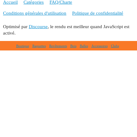
Accueil
Catégories
FAQ/Charte
Conditions générales d'utilisation
Politique de confidentialité
Optimisé par
Discourse
, le rendu est meilleur quand JavaScript est
activé.
Boutique
Raquettes
Revêtements
Bois
Balles
Accessoires
Clubs