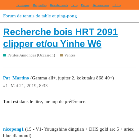
Boutique
Raquettes
Revêtements
Bois
Balles
Accessoires
Clubs
Forum de tennis de table et ping-pong
Recherche bois HRT 2091
clipper et/ou Yinhe W6
Petites Annonces (Occasion)
Ventes
Pat_Martino
(Gamma all+, jupiter 2, kokutaku 868 40+)
#1
Mai 21, 2019, 8:33
Tout est dans le titre, me mp de préférence.
nicopong1
(15 - V1- Youngshine dingtian + DHS gold arc 5 + ariex
blue diamond)