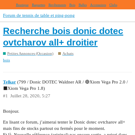
Boutique
Raquettes
Revêtements
Bois
Balles
Accessoires
Clubs
Forum de tennis de table et ping-pong
Recherche bois donic dotec
ovtcharov all+ droitier
Petites Annonces (Occasion)
Achats
bois
Telkar
(799 / Donic DOTEC Waldner AR / 🔴Xiom Vega Pro 2.0 /
⬛Xiom Vega Pro 1.8)
#1
Juillet 28, 2020, 5:27
Bonjour.
En lisant ce forum, j’aimerai tenter le Donic dotec ovtcharov all+
mais fins de stocks partout ou fermés pour le moment.
Et là. Nouvelle référence (original) pas encore sortie, a priori dans