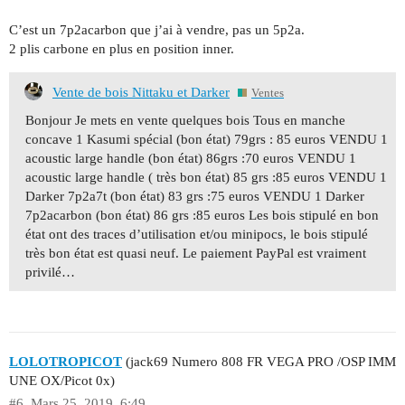
C’est un 7p2acarbon que j’ai à vendre, pas un 5p2a.
2 plis carbone en plus en position inner.
Vente de bois Nittaku et Darker
Ventes
Bonjour Je mets en vente quelques bois Tous en manche
concave 1 Kasumi spécial (bon état) 79grs : 85 euros VENDU 1
acoustic large handle (bon état) 86grs :70 euros VENDU 1
acoustic large handle ( très bon état) 85 grs :85 euros VENDU 1
Darker 7p2a7t (bon état) 83 grs :75 euros VENDU 1 Darker
7p2acarbon (bon état) 86 grs :85 euros Les bois stipulé en bon
état ont des traces d’utilisation et/ou minipocs, le bois stipulé
très bon état est quasi neuf. Le paiement PayPal est vraiment
privilé…
LOLOTROPICOT
(jack69 Numero 808 FR VEGA PRO /OSP IMM
UNE OX/Picot 0x)
#6
Mars 25, 2019, 6:49