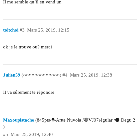
Il me semble qu’il en vend un
toltchoi
#3
Mars 25, 2019, 12:15
ok je le trouve où? merci
Julien59
(○○○○○○○○○○○○○)
#4
Mars 25, 2019, 12:38
Il va sûrement te répondre
Maxoupistache
(845pts/🏓Artte Nuvola /🔴VJ07régular /⚫ Degu 2
)
#5
Mars 25, 2019, 12:40