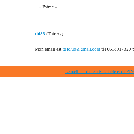
1 « J'aime »
titi83
(Thierry)
Mon email est
ttsfclub@gmail.com
tél 0618917320 p
Le meilleur du tennis de table et du 