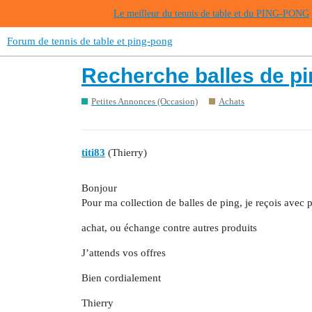
Le meilleur du tennis de table et du PING-PONG
Forum de tennis de table et ping-pong
Recherche balles de pi
Petites Annonces (Occasion)
Achats
titi83
(Thierry)
Bonjour
Pour ma collection de balles de ping, je reçois avec pl
achat, ou échange contre autres produits
J’attends vos offres
Bien cordialement
Thierry