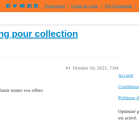
Promotions
|
Coups de coeur
|
Pré-Commande
|
ng pour collection
#1
Octobre 10, 2021, 7:04
Accueil
Conditions 
aisir toutes vos offres
Politique d
Optimisé 
est activé.