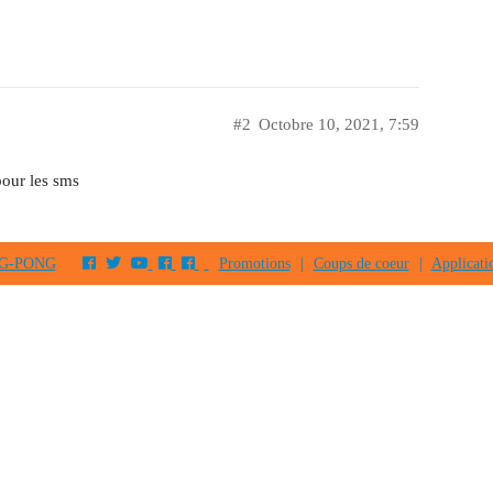
#2
Octobre 10, 2021, 7:59
our les sms
PING-PONG
Promotions
|
Coups de coeur
|
Applicati