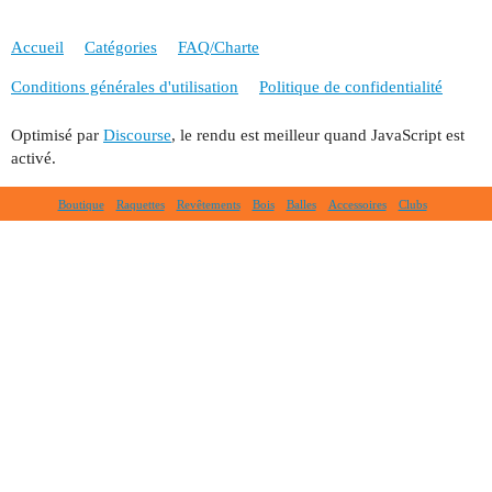
Accueil
Catégories
FAQ/Charte
Conditions générales d'utilisation
Politique de confidentialité
Optimisé par
Discourse
, le rendu est meilleur quand JavaScript est
activé.
Boutique
Raquettes
Revêtements
Bois
Balles
Accessoires
Clubs