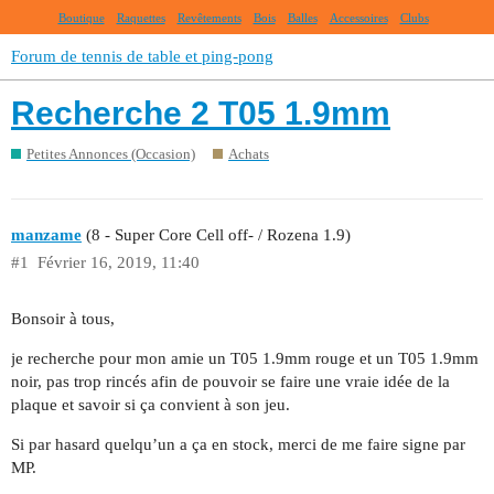
Boutique
Raquettes
Revêtements
Bois
Balles
Accessoires
Clubs
Forum de tennis de table et ping-pong
Recherche 2 T05 1.9mm
Petites Annonces (Occasion)
Achats
manzame
(8 - Super Core Cell off- / Rozena 1.9)
#1
Février 16, 2019, 11:40
Bonsoir à tous,
je recherche pour mon amie un T05 1.9mm rouge et un T05 1.9mm
noir, pas trop rincés afin de pouvoir se faire une vraie idée de la
plaque et savoir si ça convient à son jeu.
Si par hasard quelqu’un a ça en stock, merci de me faire signe par
MP.