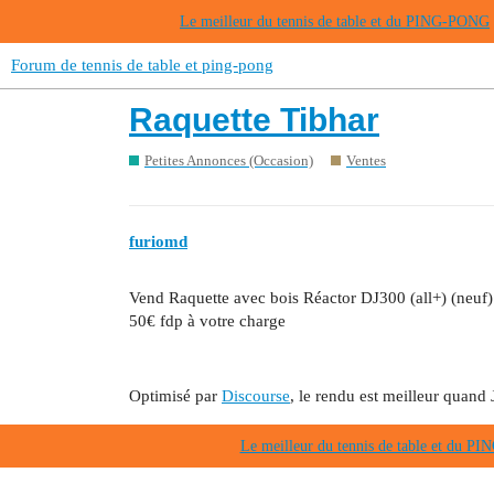
Le meilleur du tennis de table et du PING-PONG
Forum de tennis de table et ping-pong
Raquette Tibhar
Petites Annonces (Occasion)
Ventes
furiomd
Vend Raquette avec bois Réactor DJ300 (all+) (neuf)
50€ fdp à votre charge
Optimisé par
Discourse
, le rendu est meilleur quand 
Le meilleur du tennis de table et du 