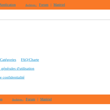
Application
Forum
|
Matériel
Archives :
Catégories
FAQ/Charte
générales d'utilisation
e confidentialité
on
Forum
|
Matériel
Archives :