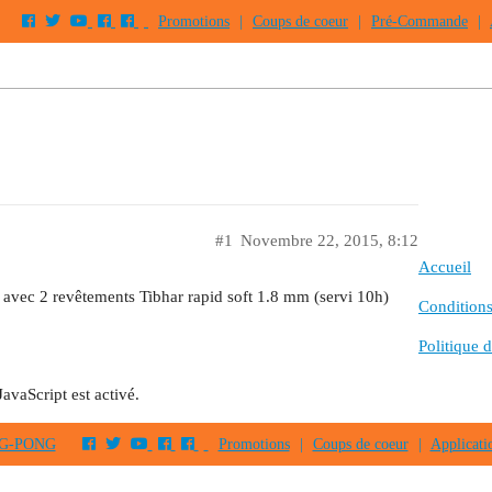
Promotions
|
Coups de coeur
|
Pré-Commande
|
#1
Novembre 22, 2015, 8:12
Accueil
 avec 2 revêtements Tibhar rapid soft 1.8 mm (servi 10h)
Conditions 
Politique d
JavaScript est activé.
PING-PONG
Promotions
|
Coups de coeur
|
Applicati