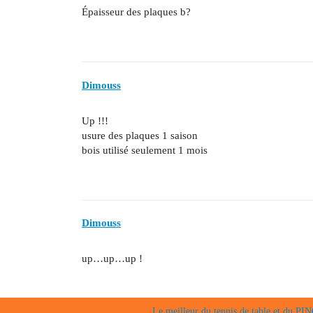
Épaisseur des plaques b?
Dimouss
Up !!!
usure des plaques 1 saison
bois utilisé seulement 1 mois
Dimouss
up…up…up !
Le meilleur du tennis de table et du 