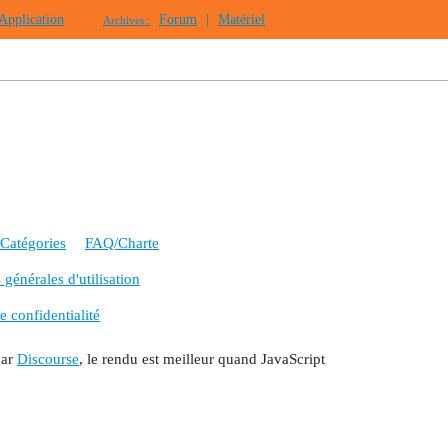
Application
Forum
|
Matériel
Archives :
Catégories
FAQ/Charte
générales d'utilisation
e confidentialité
par
Discourse
, le rendu est meilleur quand JavaScript