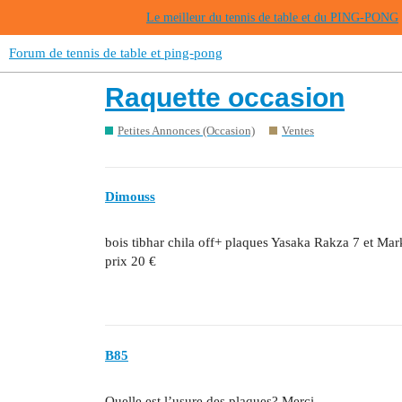
Le meilleur du tennis de table et du PING-PONG
Forum de tennis de table et ping-pong
Raquette occasion
Petites Annonces (Occasion)
Ventes
Dimouss
bois tibhar chila off+ plaques Yasaka Rakza 7 et Ma
prix 20 €
B85
Quelle est l’usure des plaques? Merci