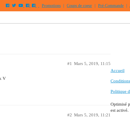
Promotions
|
Coups de coeur
|
Pré-Commande
|
#1
Mars 5, 2019, 11:15
Accueil
rk V
Conditions 
Politique d
Optimisé 
est activé.
#2
Mars 5, 2019, 11:21