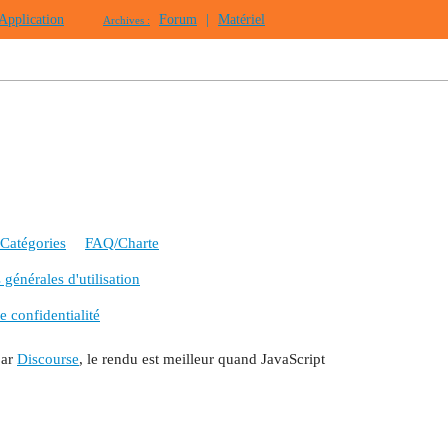
Application
Forum
|
Matériel
Archives :
Catégories
FAQ/Charte
générales d'utilisation
e confidentialité
par
Discourse
, le rendu est meilleur quand JavaScript