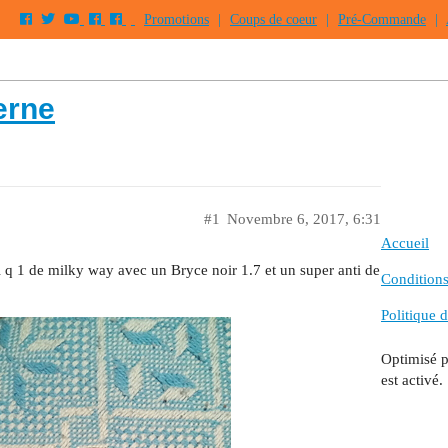
Promotions
|
Coups de coeur
|
Pré-Commande
|
erne
#1
Novembre 6, 2017, 6:31
Accueil
 q 1 de milky way avec un Bryce noir 1.7 et un super anti de
Conditions 
Politique d
Optimisé 
est activé.