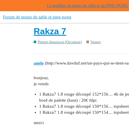
Le meilleur du tennis de table et du PING-PONG
Forum de tennis de table et ping-pong
Rakza 7
Petites Annonces (Occasion)
Ventes
anelo
(http://www.davduf.net/un-pays-qui-se-tient-sa
bonjour,
je vends
1 Rakza7 1.8 rouge découpé 152*156… 4h de jeu,
bord de palette (haut) : 20€ fdpi
1 Rakza7 1.8 rouge découpé 150*156… topsheet en
1 Rakza7 1.8 rouge découpé 150*154… topsheet en
merci