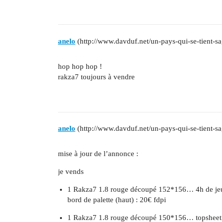
anelo
(http://www.davduf.net/un-pays-qui-se-tient-sa
hop hop hop !
rakza7 toujours à vendre
anelo
(http://www.davduf.net/un-pays-qui-se-tient-sa
mise à jour de l’annonce :
je vends
1 Rakza7 1.8 rouge découpé 152*156… 4h de jeu,
bord de palette (haut) : 20€ fdpi
1 Rakza7 1.8 rouge découpé 150*156… topsheet en