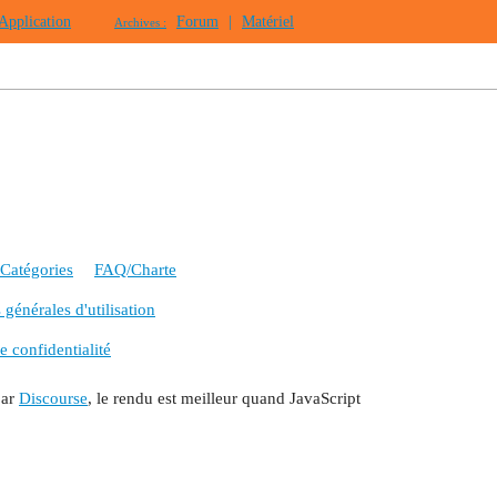
Application
Forum
|
Matériel
Archives :
Catégories
FAQ/Charte
générales d'utilisation
e confidentialité
par
Discourse
, le rendu est meilleur quand JavaScript