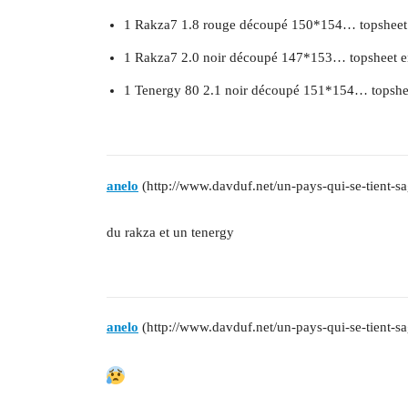
1 Rakza7 1.8 rouge découpé 150*154… topsheet en
1 Rakza7 2.0 noir découpé 147*153… topsheet en 
1 Tenergy 80 2.1 noir découpé 151*154… topsheet
anelo
(http://www.davduf.net/un-pays-qui-se-tient-sa
du rakza et un tenergy
anelo
(http://www.davduf.net/un-pays-qui-se-tient-sa