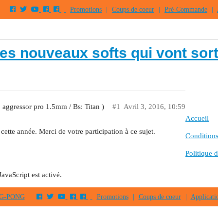
Promotions
|
Coups de coeur
|
Pré-Commande
|
 des nouveaux softs qui vont sort
: aggressor pro 1.5mm / Bs: Titan )
#1
Avril 3, 2016, 10:59
Accueil
 cette année. Merci de votre participation à ce sujet.
Conditions 
Politique d
JavaScript est activé.
PING-PONG
Promotions
|
Coups de coeur
|
Applicati