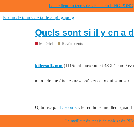
Le meilleur du tennis de table et du PING-PONG
Forum de tennis de table et ping-pong
Quels sont si il y en a
Matériel
Revêtements
killersoft2mm
(1115/ cd : nexxus xt 48 2.1 mm / rv 
merci de me dire les new softs et ceux qui sont sortis
Optimisé par
Discourse
, le rendu est meilleur quand 
Le meilleur du tennis de table et du 