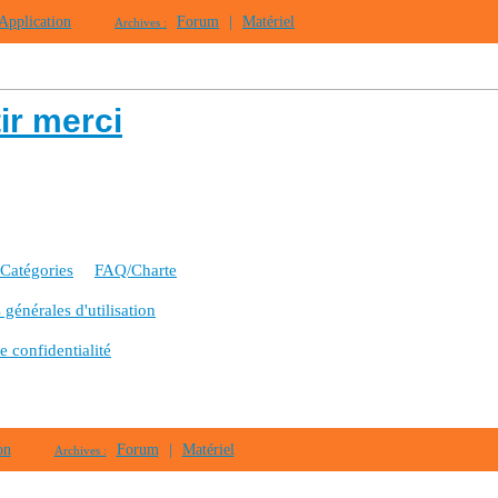
Application
Forum
|
Matériel
Archives :
ir merci
Catégories
FAQ/Charte
générales d'utilisation
e confidentialité
on
Forum
|
Matériel
Archives :