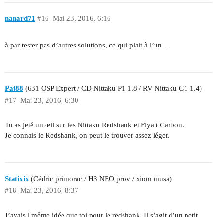
nanard71
#16
Mai 23, 2016, 6:16
à par tester pas d’autres solutions, ce qui plait à l’un…
Pat88
(631 OSP Expert / CD Nittaku P1 1.8 / RV Nittaku G1 1.4)
#17
Mai 23, 2016, 6:30
Tu as jeté un œil sur les Nittaku Redshank et Flyatt Carbon.
Je connais le Redshank, on peut le trouver assez léger.
Statixix
(Cédric primorac / H3 NEO prov / xiom musa)
#18
Mai 23, 2016, 8:37
J’avais l même idée que toi pour le redshank. Il s’agit d’un petit