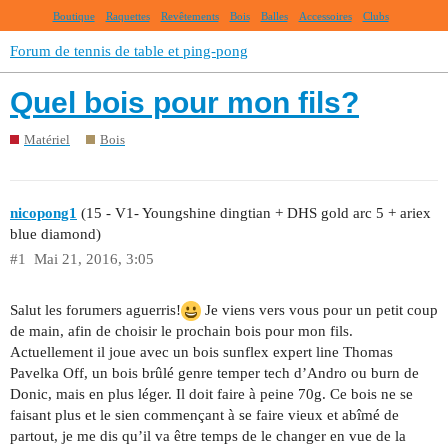
Boutique
Raquettes
Revêtements
Bois
Balles
Accessoires
Clubs
Forum de tennis de table et ping-pong
Quel bois pour mon fils?
Matériel
Bois
nicopong1
(15 - V1- Youngshine dingtian + DHS gold arc 5 + ariex
blue diamond)
#1
Mai 21, 2016, 3:05
Salut les forumers aguerris!
Je viens vers vous pour un petit coup
de main, afin de choisir le prochain bois pour mon fils.
Actuellement il joue avec un bois sunflex expert line Thomas
Pavelka Off, un bois brûlé genre temper tech d’Andro ou burn de
Donic, mais en plus léger. Il doit faire à peine 70g. Ce bois ne se
faisant plus et le sien commençant à se faire vieux et abîmé de
partout, je me dis qu’il va être temps de le changer en vue de la