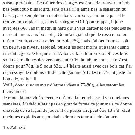
saison prochaine. Le cahier des charges est donc de trouver un bois
pas beaucoup plus lourd, sans balsa (il n’aime pas la sensation du
balsa, par exemple mon neottec balsa carbone, il n’aime pas et le
trouve trop rapide…), dans la catégorie Off (pour rappel, il joue
avec des 868 Japan medium hard qu’il veut garder et ces plaques se
marient mieux aux bois off). On m’a déjà indiqué le rossi emotion
qu’on peut trouver aux alentours de 75g, mais j’ai peur que ce soit
un peu juste niveau rapidité, puisqu’ils sont moins puissants quand
ils sont légers. Je lorgne sur l’Arbalest kiso hinoki 7 ou 9, ces bois
sont des répliques des versions butterfly du même nom… Le 7 est
donné pour 78g, le 9 pour 83g… J’hésite aussi avec ces bois car j’ai
déjà essayé le nodons off de cette gamme Arbalest et c’était juste un
bon all+, voire all.
Voilà, donc si vous avez d’autres idées à 75-80g, elles seront les
bienvenues!
Je remet là une vidéo récente qu’on a fait en vitesse il y a quelques
semaines, Mathéo n’était pas en grande forme ce jour mais ça donne
une idée de sa façon de jouer. Il va passer 12, peut être 13 s’il refait
quelques exploits aux prochains derniers tournois de l’année.
1 « J'aime »