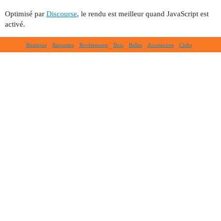
Optimisé par
Discourse
, le rendu est meilleur quand JavaScript est
activé.
Boutique
Raquettes
Revêtements
Bois
Balles
Accessoires
Clubs