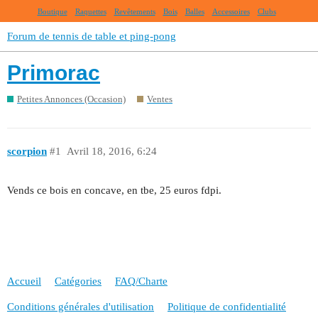
Boutique
Raquettes
Revêtements
Bois
Balles
Accessoires
Clubs
Forum de tennis de table et ping-pong
Primorac
Petites Annonces (Occasion)
Ventes
scorpion
#1
Avril 18, 2016, 6:24
Vends ce bois en concave, en tbe, 25 euros fdpi.
Accueil
Catégories
FAQ/Charte
Conditions générales d'utilisation
Politique de confidentialité