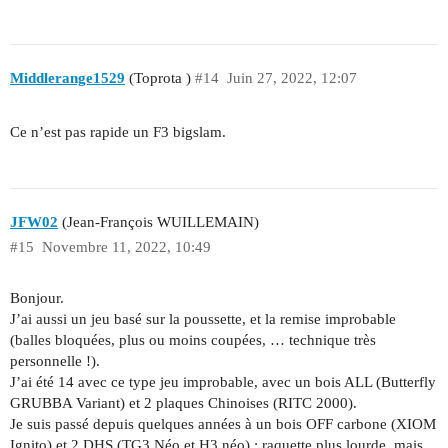
Middlerange1529
(Toprota )
#14
Juin 27, 2022, 12:07
Ce n’est pas rapide un F3 bigslam.
JFW02
(Jean-François WUILLEMAIN)
#15
Novembre 11, 2022, 10:49
Bonjour.
J’ai aussi un jeu basé sur la poussette, et la remise improbable
(balles bloquées, plus ou moins coupées, … technique très
personnelle !).
J’ai été 14 avec ce type jeu improbable, avec un bois ALL (Butterfly
GRUBBA Variant) et 2 plaques Chinoises (RITC 2000).
Je suis passé depuis quelques années à un bois OFF carbone (XIOM
Ignito) et 2 DHS (TG3 Néo et H3 néo) : raquette plus lourde, mais