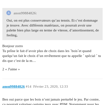
anon99884826:
Oui, on est plus conservateurs qu’au tennis. Et c’est dommage
je trouve. Avec différents matériaux, on pourrait avoir une
palette bien plus large en terme de vitesse, d’amortissement, de
feeling,
Bonjour zorro
Tu prône le fait d’avoir plus de choix dans les ´bois´et quand
quelqu’un fait le choix d’un revêtement que tu appelle ´ spécial ´ tu
dis que c’est de la m…
2 « J'aime »
anon99884826
#14
Février 23, 2020, 12:33
Ben oui parce que les bois n’ont jamais perturbé le jeu. Par contre,
ça pourrait valoriser certains jeux avec PDM. Notamment pour les