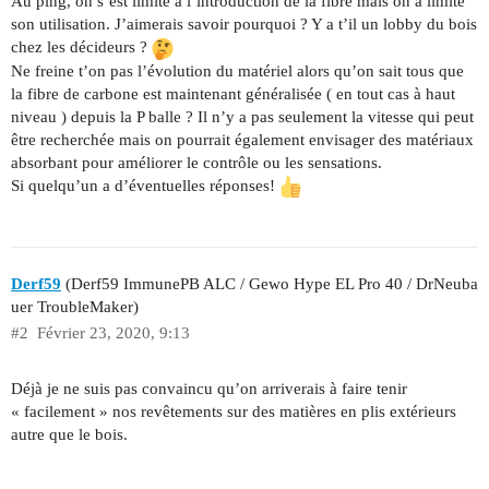
Au ping, on s’est limité à l’introduction de la fibre mais on a limité
son utilisation. J’aimerais savoir pourquoi ? Y a t’il un lobby du bois
chez les décideurs ?
Ne freine t’on pas l’évolution du matériel alors qu’on sait tous que
la fibre de carbone est maintenant généralisée ( en tout cas à haut
niveau ) depuis la P balle ? Il n’y a pas seulement la vitesse qui peut
être recherchée mais on pourrait également envisager des matériaux
absorbant pour améliorer le contrôle ou les sensations.
Si quelqu’un a d’éventuelles réponses!
Derf59
(Derf59 ImmunePB ALC / Gewo Hype EL Pro 40 / DrNeuba
uer TroubleMaker)
#2
Février 23, 2020, 9:13
Déjà je ne suis pas convaincu qu’on arriverais à faire tenir
« facilement » nos revêtements sur des matières en plis extérieurs
autre que le bois.