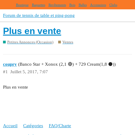
Boutique
Raquettes
Revêtements
Bois
Balles
Accessoires
Clubs
Forum de tennis de table et ping-pong
Plus en vente
Petites Annonces (Occasion)
Ventes
coupry
(Banco Star + Xonox (2,1 🔴) + 729 Cream(1,8 ⚫))
#1
Juillet 5, 2017, 7:07
Plus en vente
Accueil
Catégories
FAQ/Charte