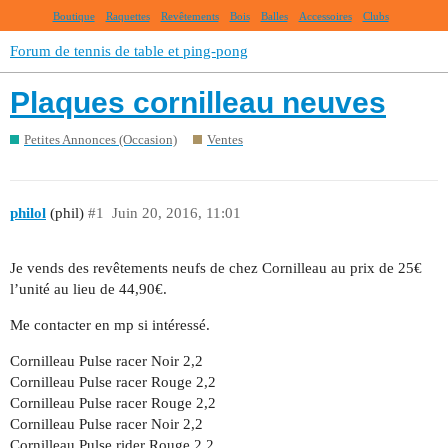
Boutique
Raquettes
Revêtements
Bois
Balles
Accessoires
Clubs
Forum de tennis de table et ping-pong
Plaques cornilleau neuves
Petites Annonces (Occasion)
Ventes
philol
(phil)
#1
Juin 20, 2016, 11:01
Je vends des revêtements neufs de chez Cornilleau au prix de 25€
l’unité au lieu de 44,90€.
Me contacter en mp si intéressé.
Cornilleau Pulse racer Noir 2,2
Cornilleau Pulse racer Rouge 2,2
Cornilleau Pulse racer Rouge 2,2
Cornilleau Pulse racer Noir 2,2
Cornilleau Pulse rider Rouge 2,2