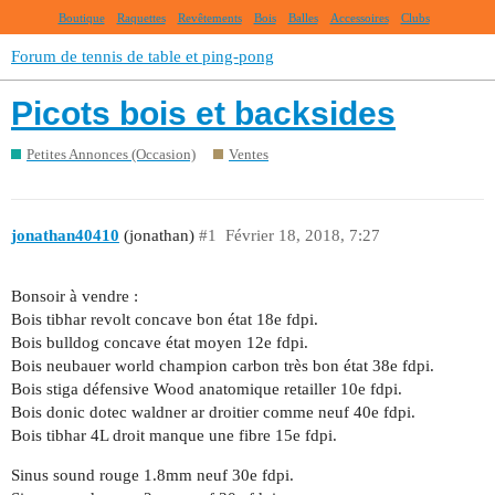
Boutique
Raquettes
Revêtements
Bois
Balles
Accessoires
Clubs
Forum de tennis de table et ping-pong
Picots bois et backsides
Petites Annonces (Occasion)
Ventes
jonathan40410
(jonathan)
#1
Février 18, 2018, 7:27
Bonsoir à vendre :
Bois tibhar revolt concave bon état 18e fdpi.
Bois bulldog concave état moyen 12e fdpi.
Bois neubauer world champion carbon très bon état 38e fdpi.
Bois stiga défensive Wood anatomique retailler 10e fdpi.
Bois donic dotec waldner ar droitier comme neuf 40e fdpi.
Bois tibhar 4L droit manque une fibre 15e fdpi.
Sinus sound rouge 1.8mm neuf 30e fdpi.