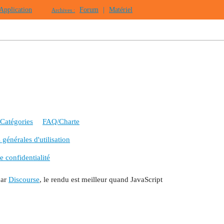
Application
Forum
|
Matériel
Archives :
Catégories
FAQ/Charte
générales d'utilisation
e confidentialité
par
Discourse
, le rendu est meilleur quand JavaScript