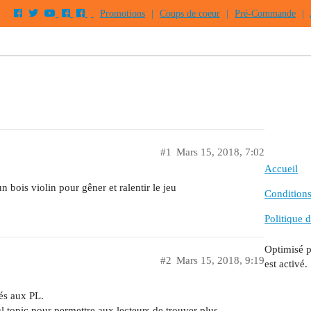
Promotions
|
Coups de coeur
|
Pré-Commande
|
#1
Mars 15, 2018, 7:02
Accueil
n bois violin pour gêner et ralentir le jeu
Conditions 
Politique d
Optimisé 
#2
Mars 15, 2018, 9:19
est activé.
iés aux PL.
eul topic pour permettre aux lecteurs de trouver plus