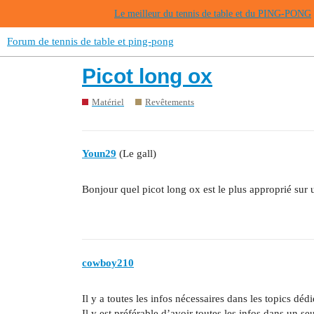
Le meilleur du tennis de table et du PING-PONG
Forum de tennis de table et ping-pong
Picot long ox
Matériel
Revêtements
Youn29
(Le gall)
Bonjour quel picot long ox est le plus approprié sur u
cowboy210
Il y a toutes les infos nécessaires dans les topics déd
Il y est préférable d’avoir toutes les infos dans un s