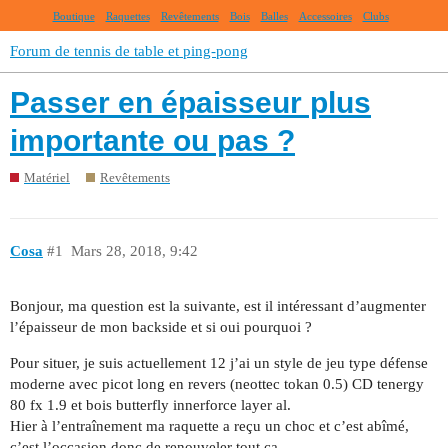
Boutique
Raquettes
Revêtements
Bois
Balles
Accessoires
Clubs
Forum de tennis de table et ping-pong
Passer en épaisseur plus
importante ou pas ?
Matériel
Revêtements
Cosa
#1
Mars 28, 2018, 9:42
Bonjour, ma question est la suivante, est il intéressant d’augmenter
l’épaisseur de mon backside et si oui pourquoi ?
Pour situer, je suis actuellement 12 j’ai un style de jeu type défense
moderne avec picot long en revers (neottec tokan 0.5) CD tenergy
80 fx 1.9 et bois butterfly innerforce layer al.
Hier à l’entraînement ma raquette a reçu un choc et c’est abîmé,
c’est l’occasion donc de renouveler tout ça.