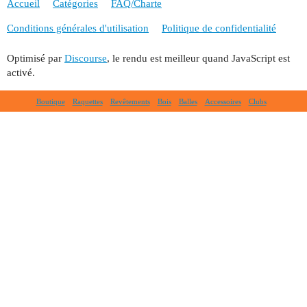
Accueil
Catégories
FAQ/Charte
Conditions générales d'utilisation
Politique de confidentialité
Optimisé par
Discourse
, le rendu est meilleur quand JavaScript est
activé.
Boutique
Raquettes
Revêtements
Bois
Balles
Accessoires
Clubs