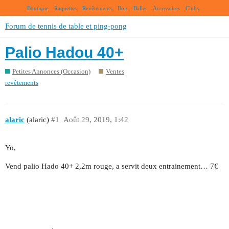
Boutique
Raquettes
Revêtements
Bois
Balles
Accessoires
Clubs
Forum de tennis de table et ping-pong
Palio Hadou 40+
Petites Annonces (Occasion)
Ventes
revêtements
alaric
(alaric)
#1
Août 29, 2019, 1:42
Yo,
Vend palio Hado 40+ 2,2m rouge, a servit deux entrainement… 7€