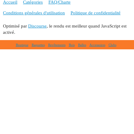
Accueil
Catégories
FAQ/Charte
Conditions générales d'utilisation
Politique de confidentialité
Optimisé par
Discourse
, le rendu est meilleur quand JavaScript est
activé.
Boutique
Raquettes
Revêtements
Bois
Balles
Accessoires
Clubs