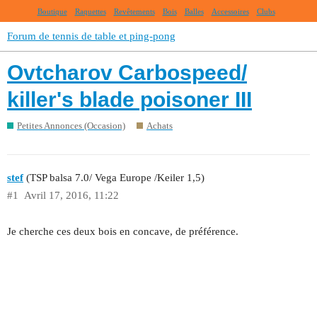
Boutique
Raquettes
Revêtements
Bois
Balles
Accessoires
Clubs
Forum de tennis de table et ping-pong
Ovtcharov Carbospeed/
killer's blade poisoner III
Petites Annonces (Occasion)
Achats
stef
(TSP balsa 7.0/ Vega Europe /Keiler 1,5)
#1
Avril 17, 2016, 11:22
Je cherche ces deux bois en concave, de préférence.