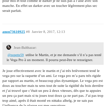
pour moi et tout comme le darker je ne suis pas à l’aise avec son
manche. En effet un darker avec un toucher légèrement plus sec
serait parfait.
anon73610925
#8
Janvier 8, 2017, 12:13
Jean-Balthazar:
utilise le Martin, et je me demande s’il n’a pas tenté
@popette59
le Vega Pro à un moment. Il pourra peut-être te renseigner.
Je joue effectivement avec le martin et j’ai très brièvement testé le
vega pro sur la raquette d’un ami. Le vega pro m’a paru très rigide
par rapport au martin, et beaucoup plus dynamique. Le vega pro est
doux au toucher mais tu sens tout de suite la rigidité du bois derrière
et j’ai trouvé que c’était un peu à deux vitesses, dès que tu appuies
un peu ça part mais si tu joues tout doux ça ne part pas. J’ai pas trop
trop aimé, après il était monté en nittaku alhelg, je ne sais pas
l’influence de la plaque sur mes sensations.