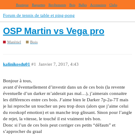
Boutique
Raquettes
Revêtements
Bois
Balles
Accessoires
Clubs
Forum de tennis de table et ping-pong
OSP Martin vs Vega pro
Matériel
Bois
kalinikosdu01
#1
Janvier 7, 2017, 4:43
Bonjour à tous,
avant d’éventuellement d’investir dans un de ces bois (la revente
éventuelle d’un darker m’aiderait pas mal…), j’aimerais connaitre
les différences entre ces bois. J’aime bien le Darker 7p-2a-7T mais
je lui reproche un toucher un peu trop doux (alors que j’aime celui
du rooskopf emotion) et un manche trop glissant. Sinon pour l’angle
de rejet, la vitesse, le touché il est vraiment très bon.
Donc si l’un de ces bois peut corriger ces petits “défauts” et
s’approcher du graal