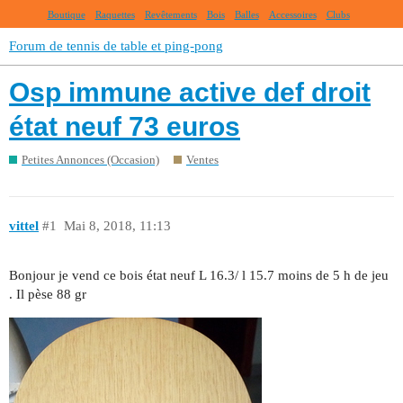
Boutique
Raquettes
Revêtements
Bois
Balles
Accessoires
Clubs
Forum de tennis de table et ping-pong
Osp immune active def droit
état neuf 73 euros
Petites Annonces (Occasion)
Ventes
vittel
#1
Mai 8, 2018, 11:13
Bonjour je vend ce bois état neuf L 16.3/ l 15.7 moins de 5 h de jeu
. Il pèse 88 gr