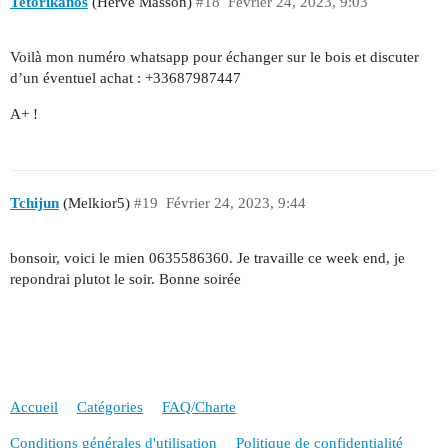
Tetorikanos
(Hervé Masson)
#18
Février 24, 2023, 9:03
Voilà mon numéro whatsapp pour échanger sur le bois et discuter
d’un éventuel achat : +33687987447
A+ !
Tchijun
(Melkior5)
#19
Février 24, 2023, 9:44
bonsoir, voici le mien 0635586360. Je travaille ce week end, je
repondrai plutot le soir. Bonne soirée
Accueil
Catégories
FAQ/Charte
Conditions générales d'utilisation
Politique de confidentialité