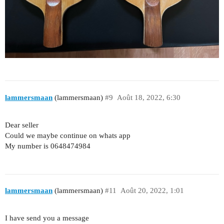
lammersmaan
(lammersmaan)
#9
Août 18, 2022, 6:30
Dear seller
Could we maybe continue on whats app
My number is 0648474984
lammersmaan
(lammersmaan)
#11
Août 20, 2022, 1:01
I have send you a message